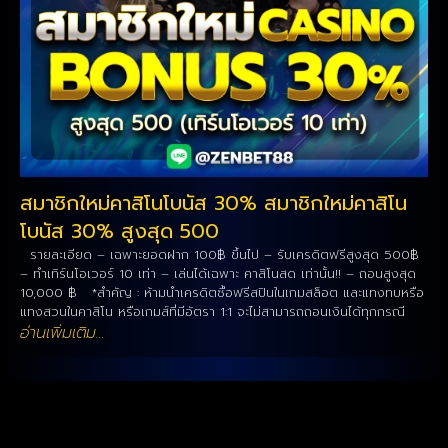
สมาชิกใหม่คาสิโนโบนัส 30% สมาชิกใหม่คาสิโน
โบนัส 30% สูงสุด 500
รายละเอียด – เฉพาะยอดฝาก 100฿ ขึ้นไป – รับเครดิตฟรีสูงสุด 500฿
– ทำเทิร์นโอเวอร์ 10 เท่า – เล่นได้เฉพาะ คาสิโนสด เท่านั้น!! – ถอนสูงสุด
10,000 ฿ *สำคัญ : ห้ามนำเครดิตซื้อฟรีสปินในเกมสล็อต และแทงทบหรือ
แทงสวนในคาสิโน หรือเกมส์ที่มีอัตรา 1:1 จะไม่สามารถถอนเงินได้ทุกกรณี
อ่านเพิ่มเติม...